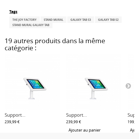
Tags
THE JOY FACTORY
STAND MURAL
GALAXY TAB S3
GALAXY TAB S2
STAND MURAL GALAXY TAB
19 autres produits dans la même
catégorie :
Support...
Support...
Suppo
239,99 €
239,99 €
199,99
Ajouter au panier
Ajou