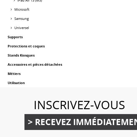
iPad Air 13 (M3)
Microsoft
Samsung
Universel
Supports
Protections et coques
Stands Kiosques
Accessoires et pièces détachées
Métiers
Utilisation
INSCRIVEZ-VOUS
> RECEVEZ IMMÉDIATEME