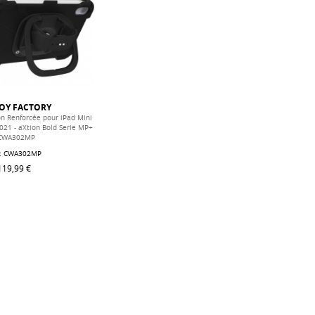
JOY FACTORY
on Renforcée pour iPad Mini
021 - aXtion Bold Serie MP+
 CWA302MP
 :
CWA302MP
119,99 €