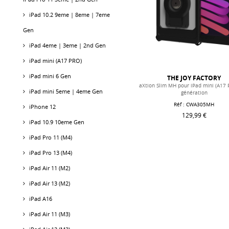
iPad 10.2 9eme | 8eme | 7eme
Gen
iPad 4eme | 3eme | 2nd Gen
iPad mini (A17 PRO)
iPad mini 6 Gen
THE JOY FACTORY
aXtion Slim MH pour iPad mini (A17 
iPad mini 5eme | 4eme Gen
génération
Réf :
CWA305MH
iPhone 12
129,99 €
iPad 10.9 10eme Gen
iPad Pro 11 (M4)
iPad Pro 13 (M4)
iPad Air 11 (M2)
iPad Air 13 (M2)
iPad A16
iPad Air 11 (M3)