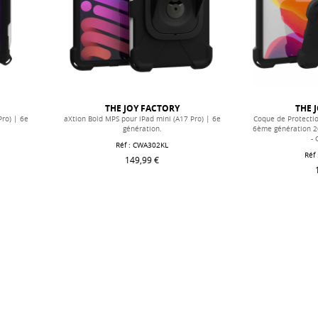
THE JOY FACTORY
THE 
Pro) | 6e
aXtion Bold MPS pour iPad mini (A17 Pro) | 6e
Coque de Protecti
génération.
6ème génération 2
-
Réf :
CWA302KL
Réf
149,99 €