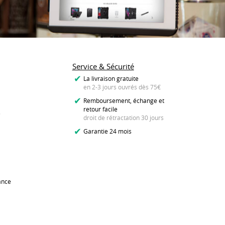
Service & Sécurité
La livraison gratuite
en 2-3 jours ouvrés dès 75€
Remboursement, échange et
retour facile
s
droit de rétractation 30 jours
Garantie 24 mois
ance