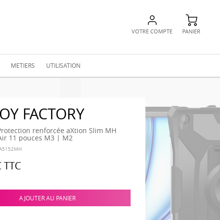
VOTRE COMPTE
PANIER
METIERS
UTILISATION
JOY FACTORY
rotection renforcée aXtion Slim MH
Air 11 pouces M3 | M2
A5152MH
€
TTC
AJOUTER AU PANIER