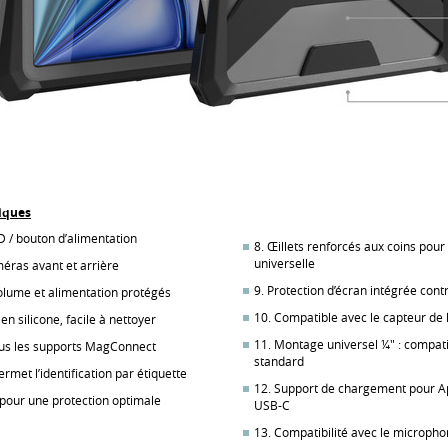
iques
D / bouton d’alimentation
8. Œillets renforcés aux coins pour
universelle
méras avant et arrière
9. Protection d’écran intégrée cont
olume et alimentation protégés
10. Compatible avec le capteur de
en silicone, facile à nettoyer
11. Montage universel ¼" : compati
ous les supports MagConnect
standard
ermet l’identification par étiquette
12. Support de chargement pour App
 pour une protection optimale
USB-C
13. Compatibilité avec le micropho