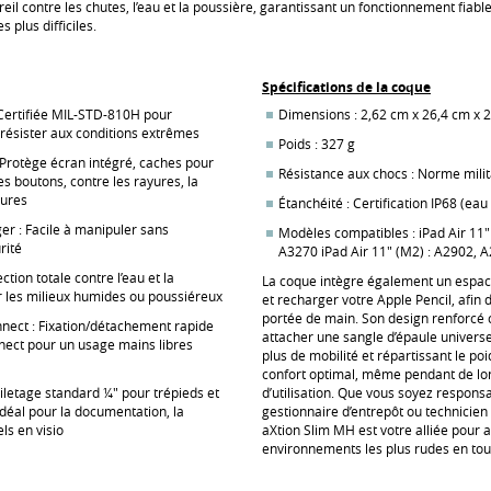
eil contre les chutes, l’eau et la poussière, garantissant un fonctionnement fiab
s plus difficiles.
Spécifications de la coque
: Certifiée MIL-STD-810H pour
Dimensions : 2,62 cm x 26,4 cm x 
 résister aux conditions extrêmes
Poids : 327 g
 Protège écran intégré, caches pour
Résistance aux chocs : Norme mili
 les boutons, contre les rayures, la
sures
Étanchéité : Certification IP68 (eau
er : Facile à manipuler sans
Modèles compatibles : iPad Air 11"
rité
A3270 iPad Air 11" (M2) : A2902, 
ction totale contre l’eau et la
La coque intègre également un espac
r les milieux humides ou poussiéreux
et recharger votre Apple Pencil, afin d
portée de main. Son design renforcé
nect : Fixation/détachement rapide
attacher une sangle d’épaule universel
ect pour un usage mains libres
plus de mobilité et répartissant le poi
confort optimal, même pendant de l
 Filetage standard ¼" pour trépieds et
d’utilisation. Que vous soyez respons
déal pour la documentation, la
gestionnaire d’entrepôt ou technicien 
ls en visio
aXtion Slim MH est votre alliée pour a
environnements les plus rudes en tou