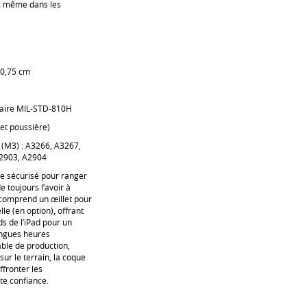
le même dans les
20,75 cm
taire MIL-STD-810H
 et poussière)
 (M3) : A3266, A3267,
A2903, A2904
e sécurisé pour ranger
e toujours l’avoir à
 comprend un œillet pour
le (en option), offrant
ds de l’iPad pour un
ongues heures
able de production,
sur le terrain, la coque
ffronter les
te confiance.