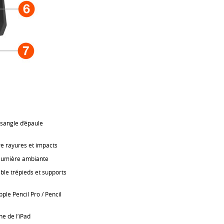
 sangle d’épaule
re rayures et impacts
 lumière ambiante
ble trépieds et supports
le Pencil Pro / Pencil
ne de l’iPad