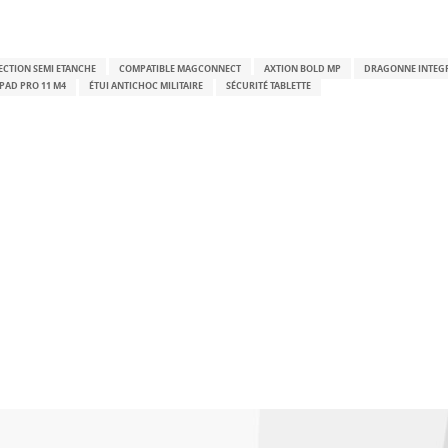
ECTION SEMI ETANCHE
COMPATIBLE MAGCONNECT
AXTION BOLD MP
DRAGONNE INTEG
IPAD PRO 11 M4
ÉTUI ANTICHOC MILITAIRE
SÉCURITÉ TABLETTE