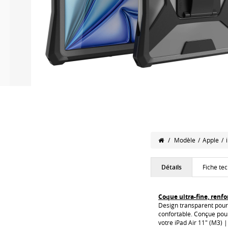
/
Modèle
/
Apple
/
Détails
Fiche te
Coque ultra-fine, renf
Design transparent pour 
confortable. Conçue pour
votre iPad Air 11" (M3) |