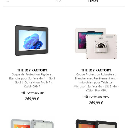
Filtres
THE JOY FACTORY
THE JOY FACTORY
Coque de Protection Rigide et
Coque Protection Robuste et
Etanche pour Surface Go 4 | Go 3
Etanche avec Revêtement Anti-
| Go 2 | Go - aXtion Pro MP -
microbien pour Tablette
CWM409MP
Microsoft Surface Go 4|3|2|Go -
aXtion Pro MPA
Réf :
CWM409MP
Réf :
CWM408MPA
269,99 €
269,99 €