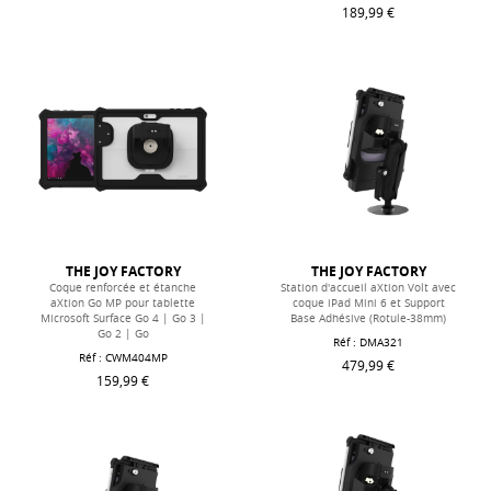
189,99 €
THE JOY FACTORY
THE JOY FACTORY
Coque renforcée et étanche
Station d'accueil aXtion Volt avec
aXtion Go MP pour tablette
coque iPad Mini 6 et Support
Microsoft Surface Go 4 | Go 3 |
Base Adhésive (Rotule-38mm)
Go 2 | Go
Réf :
DMA321
Réf :
CWM404MP
479,99 €
159,99 €