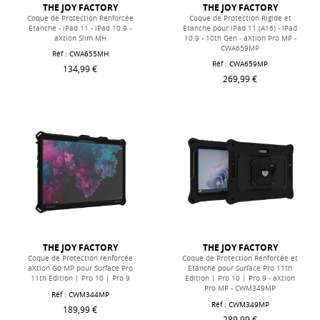
THE JOY FACTORY
THE JOY FACTORY
Coque de Protection Renforcée
Coque de Protection Rigide et
Etanche - iPad 11 - iPad 10.9 -
Etanche pour iPad 11 (A16) - iPad
aXtion Slim MH
10.9 - 10th Gen - aXtion Pro MP -
CWA659MP
Réf :
CWA655MH
Réf :
CWA659MP
134,99 €
269,99 €
THE JOY FACTORY
THE JOY FACTORY
Coque de Protection renforcée
Coque de Protection Renforcée et
aXtion Go MP pour Surface Pro
Etanche pour Surface Pro 11th
11th Edition | Pro 10 | Pro 9
Edition | Pro 10 | Pro 9 - aXtion
Pro MP - CWM349MP
Réf :
CWM344MP
Réf :
CWM349MP
189,99 €
289,99 €