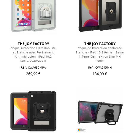
THE JOY FACTORY
THE JOY FACTORY
Coque Protection Ultra Robuste
Coque de Protection Renforcée
et Etanche avec Revêtement
Etanche - iPad 10.2 9eme | 8eme
Anti-microbien - iPad 10.2
| 7eme Gen - aXtion Slim MH
(2019/2020/2021)
Noir
Réf :
CWA639MPA
Réf :
CWA645MH
269,99 €
134,99 €