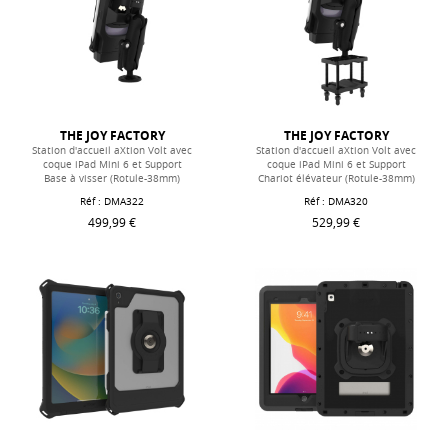
THE JOY FACTORY
THE JOY FACTORY
Station d'accueil aXtion Volt avec
Station d'accueil aXtion Volt avec
coque iPad Mini 6 et Support
coque iPad Mini 6 et Support
Base à visser (Rotule-38mm)
Chariot élévateur (Rotule-38mm)
Réf :
DMA322
Réf :
DMA320
499,99 €
529,99 €