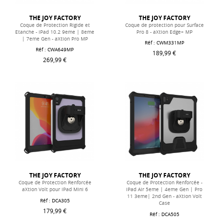
THE JOY FACTORY
THE JOY FACTORY
Coque de Protection Rigide et
Coque de protection pour Surface
Etanche - iPad 10.2 9eme | 8eme
Pro 8 - aXtion Edge+ MP
| 7eme Gen - aXtion Pro MP
Réf :
CWM331MP
Réf :
CWA649MP
189,99 €
269,99 €
THE JOY FACTORY
THE JOY FACTORY
Coque de Protection Renforcée
Coque de Protection Renforcée -
aXtion Volt pour iPad Mini 6
iPad Air 5eme | 4eme Gen | Pro
11 3eme| 2nd Gen - aXtion Volt
Réf :
DCA305
Case
179,99 €
Réf :
DCA505