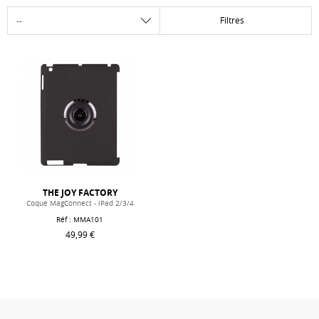
Filtres
THE JOY FACTORY
Coque MagConnect - iPad 2/3/4
Réf :
MMA101
49,99 €