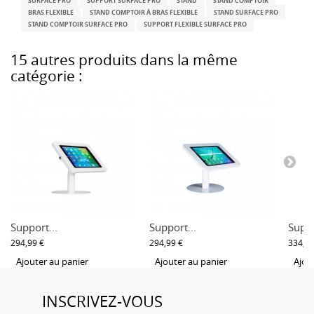
SURFACE PRO
SUPPORT SURFACE PRO
STAND
STAND COMPTOIR
BRAS FLEXIBLE
STAND COMPTOIR À BRAS FLEXIBLE
STAND SURFACE PRO
STAND COMPTOIR SURFACE PRO
SUPPORT FLEXIBLE SURFACE PRO
15 autres produits dans la même
catégorie :
Support...
Support...
Suppo
294,99 €
294,99 €
334,99
Ajouter au panier
Ajouter au panier
Ajou
INSCRIVEZ-VOUS